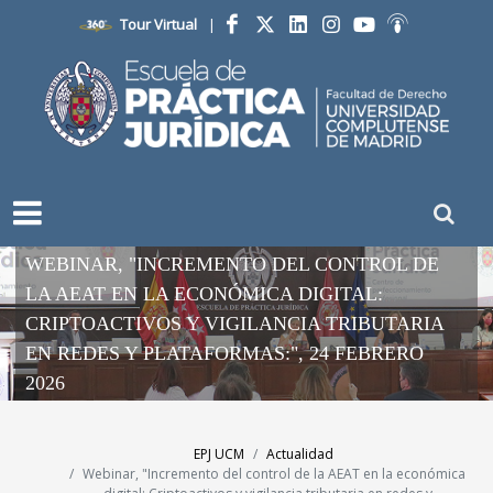
Tour Virtual
|
Facebook
Twitter
LinkedIn
Instagram
YouTube
Ivoox
WEBINAR, "INCREMENTO DEL CONTROL DE
LA AEAT EN LA ECONÓMICA DIGITAL:
CRIPTOACTIVOS Y VIGILANCIA TRIBUTARIA
EN REDES Y PLATAFORMAS:", 24 FEBRERO
2026
EPJ UCM
Actualidad
Webinar, "Incremento del control de la AEAT en la económica