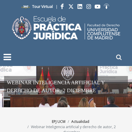
Tour Virtual
|
Facebook
Twitter
LinkedIn
Instagram
YouTube
Ivoox
WEBINAR INTELIGENCIA ARTIFICIAL Y
DERECHO DE AUTOR, 2 DICIEMBRE
EPJ UCM
Actualidad
Webinar Inteligencia artificial y derecho de autor, 2