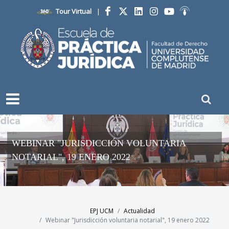
Tour Virtual
|
Facebook
Twitter
LinkedIn
Instagram
YouTube
Ivoox
WEBINAR "JURISDICCIÓN VOLUNTARIA
NOTARIAL", 19 ENERO 2022
EPJ UCM
Actualidad
Webinar "Jurisdicción voluntaria notarial", 19 enero 2022