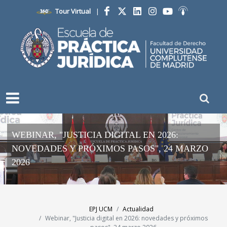
Tour Virtual
|
Facebook
Twitter
LinkedIn
Instagram
YouTube
Ivoox
WEBINAR, "JUSTICIA DIGITAL EN 2026:
NOVEDADES Y PRÓXIMOS PASOS", 24 MARZO
2026
EPJ UCM
Actualidad
Webinar, "Justicia digital en 2026: novedades y próximos