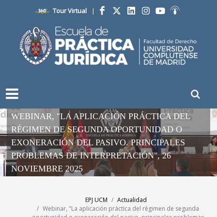
Tour Virtual
|
Facebook
Twitter
LinkedIn
Instagram
YouTube
Ivoox
WEBINAR, "LA APLICACIÓN PRÁCTICA DEL
RÉGIMEN DE SEGUNDA OPORTUNIDAD O
EXONERACIÓN DEL PASIVO. PRINCIPALES
PROBLEMAS DE INTERPRETACIÓN", 26
NOVIEMBRE 2025
EPJ UCM
Actualidad
Webinar, "La aplicación práctica del régimen de segunda