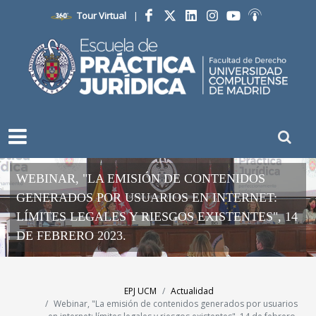
Tour Virtual
|
Facebook
Twitter
LinkedIn
Instagram
YouTube
Ivoox
WEBINAR, "LA EMISIÓN DE CONTENIDOS
GENERADOS POR USUARIOS EN INTERNET:
LÍMITES LEGALES Y RIESGOS EXISTENTES", 14
DE FEBRERO 2023.
EPJ UCM
Actualidad
Webinar, "La emisión de contenidos generados por usuarios