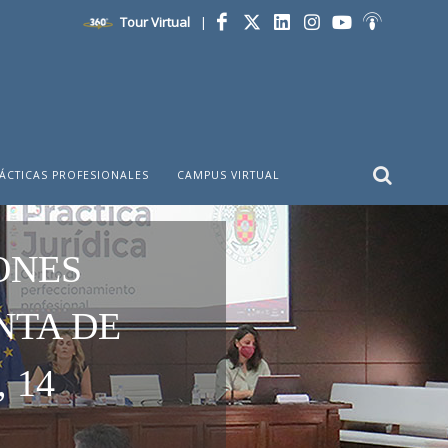
Tour Virtual
|
Facebook
Twitter
LinkedIn
Instagram
YouTube
Ivoox
ÁCTICAS PROFESIONALES
CAMPUS VIRTUAL
ONES
NTA DE
 14