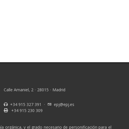
Calle Amaniel, 2
·
28015
·
Madrid
+34 915 327 391
·
epj@epj.es
+34 915 230 309
a orgánica, y el grado necesario de personificación para el