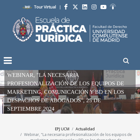
Tour Virtual
|
Facebook
Twitter
LinkedIn
Instagram
YouTube
Ivoox
WEBINAR, "LA NECESARIA
PROFESIONALIZACIÓN DE LOS EQUIPOS DE
MARKETING, COMUNICACIÓN Y BD EN LOS
DESPACHOS DE ABOGADOS", 25 DE
SEPTIEMBRE 2024
EPJ UCM
Actualidad
Webinar, "La necesaria profesionalización de los equipos de