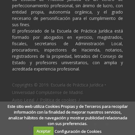
perfeccionamiento profesional, sin ánimo de lucro, con
entidad propia, autonomía orgánica, y el grado
necesario de personificación para el cumplimiento de
sus fines.
El profesorado de la Escuela de Práctica Jurídica está
formado por abogados en ejercicio, magistrados,
fiscales, secretarios de Administración Local,
procuradores, inspectores de Hacienda, notarios,
registradores de la propiedad, letrados del Consejo de
Estado y profesores universitarios, con amplia y
acreditada experiencia profesional.
Copyrights © 2019. Escuela de Práctica Jurídica •
Universidad Complutense de Madrid.
Aviso Legal
/
Politica de cookies
/
Este sitio web utiliza Cookies Propias y de Terceros para recopilar
Politica de privacidad
información con la finalidad de mejorar nuestros servicios,
analizar hábitos de navegación y mostrar publicidad relacionada
con sus preferencias.
Aceptar
Configuración de Cookies