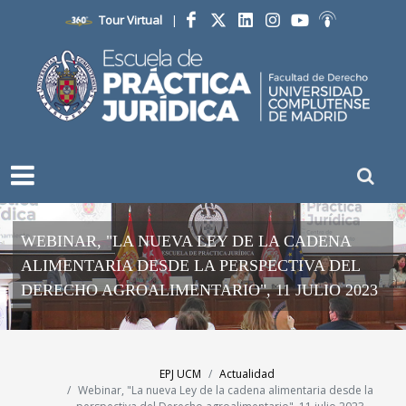
Tour Virtual
|
Facebook
Twitter
LinkedIn
Instagram
YouTube
Ivoox
WEBINAR, "LA NUEVA LEY DE LA CADENA
ALIMENTARIA DESDE LA PERSPECTIVA DEL
DERECHO AGROALIMENTARIO", 11 JULIO 2023
EPJ UCM
Actualidad
Webinar, "La nueva Ley de la cadena alimentaria desde la