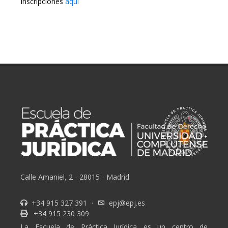
Inscripciones
aquí
Calle Amaniel, 2
·
28015
·
Madrid
+34 915 327 391
·
epj@epj.es
+34 915 230 309
La Escuela de Práctica Jurídica es un centro de