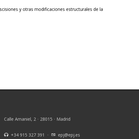
cisiones y otras modificaciones estructurales de la
Calle Amaniel, 2
·
28015
·
Madrid
+34 915 327 391
·
epj@epj.es