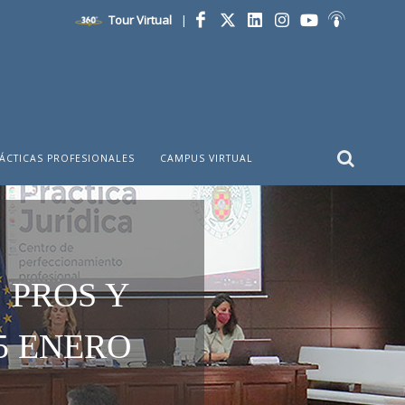
Tour Virtual
|
Facebook
Twitter
LinkedIn
Instagram
YouTube
Ivoox
ÁCTICAS PROFESIONALES
CAMPUS VIRTUAL
 PROS Y
5 ENERO