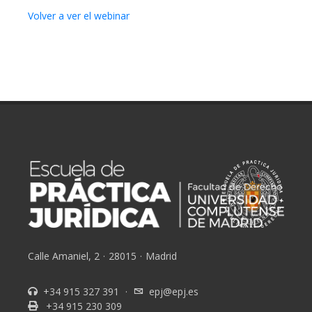
Volver a ver el webinar
Calle Amaniel, 2
·
28015
·
Madrid
+34 915 327 391
·
epj@epj.es
+34 915 230 309