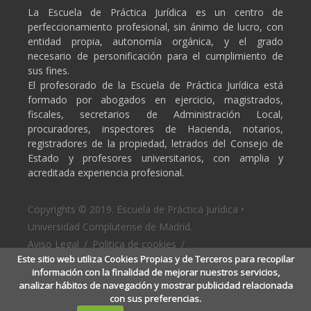
La Escuela de Práctica Jurídica es un centro de
perfeccionamiento profesional, sin ánimo de lucro, con
entidad propia, autonomía orgánica, y el grado
necesario de personificación para el cumplimiento de
sus fines.
El profesorado de la Escuela de Práctica Jurídica está
formado por abogados en ejercicio, magistrados,
fiscales, secretarios de Administración Local,
procuradores, inspectores de Hacienda, notarios,
registradores de la propiedad, letrados del Consejo de
Estado y profesores universitarios, con amplia y
acreditada experiencia profesional.
Copyrights © 2019. Escuela de Práctica Jurídica •
Universidad Complutense de Madrid.
Aviso Legal
/
Politica de cookies
/
Este sitio web utiliza Cookies Propias y de Terceros para recopilar
Politica de privacidad
información con la finalidad de mejorar nuestros servicios,
analizar hábitos de navegación y mostrar publicidad relacionada
con sus preferencias.