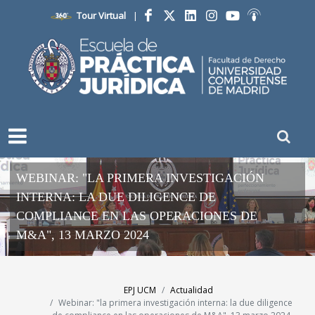
Tour Virtual
|
Facebook
Twitter
LinkedIn
Instagram
YouTube
Ivoox
WEBINAR: "LA PRIMERA INVESTIGACIÓN
INTERNA: LA DUE DILIGENCE DE
COMPLIANCE EN LAS OPERACIONES DE
M&A", 13 MARZO 2024
EPJ UCM
Actualidad
Webinar: "la primera investigación interna: la due diligence