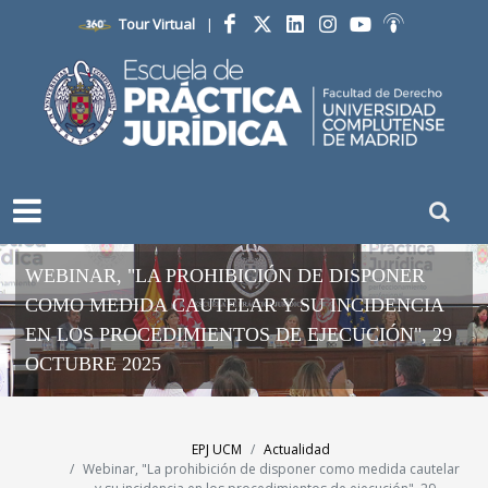
Tour Virtual
|
Facebook
Twitter
LinkedIn
Instagram
YouTube
Ivoox
WEBINAR, "LA PROHIBICIÓN DE DISPONER
COMO MEDIDA CAUTELAR Y SU INCIDENCIA
EN LOS PROCEDIMIENTOS DE EJECUCIÓN", 29
OCTUBRE 2025
EPJ UCM
Actualidad
Webinar, "La prohibición de disponer como medida cautelar