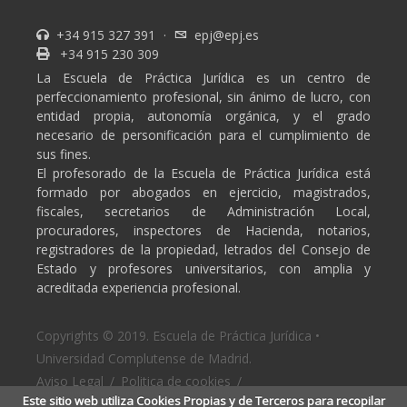
+34 915 327 391
·
epj@epj.es
+34 915 230 309
La Escuela de Práctica Jurídica es un centro de
perfeccionamiento profesional, sin ánimo de lucro, con
entidad propia, autonomía orgánica, y el grado
necesario de personificación para el cumplimiento de
sus fines.
El profesorado de la Escuela de Práctica Jurídica está
formado por abogados en ejercicio, magistrados,
fiscales, secretarios de Administración Local,
procuradores, inspectores de Hacienda, notarios,
registradores de la propiedad, letrados del Consejo de
Estado y profesores universitarios, con amplia y
acreditada experiencia profesional.
Copyrights © 2019. Escuela de Práctica Jurídica •
Universidad Complutense de Madrid.
Aviso Legal
/
Politica de cookies
/
Este sitio web utiliza Cookies Propias y de Terceros para recopilar
Politica de privacidad