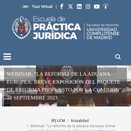
Tour Virtual
|
Facebook
Twitter
LinkedIn
Instagram
YouTube
Ivoox
WEBINAR: "LA REFORMA DE LA ADUANA
EUROPEA: BREVE EXPOSICIÓN DEL PAQUETE
DE REFORMA PROPUESTO POR LA COMISIÓN",
18 SEPTIEMBRE 2023
EPJ UCM
Actualidad
Webinar: "La reforma de la aduana europea: breve