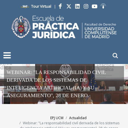
Tour Virtual
|
Facebook
Twitter
LinkedIn
Instagram
YouTube
Ivoox
WEBINAR: "LA RESPONSABILIDAD CIVIL
DERIVADA DE LOS SISTEMAS DE
INTELIGENCIA ARTIFICIAL (IA) Y SU
ASEGURAMIENTO", 28 DE ENERO.
EPJ UCM
Actualidad
Webinar: "La responsabilidad civil derivada de los sistemas