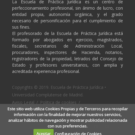
La Escuela de Práctica Jurídica es un centro de
perfeccionamiento profesional, sin ánimo de lucro, con
entidad propia, autonomía orgánica, y el grado
necesario de personificación para el cumplimiento de
sus fines.
El profesorado de la Escuela de Práctica Jurídica está
formado por abogados en ejercicio, magistrados,
fiscales, secretarios de Administración Local,
procuradores, inspectores de Hacienda, notarios,
registradores de la propiedad, letrados del Consejo de
Estado y profesores universitarios, con amplia y
acreditada experiencia profesional.
Copyrights © 2019. Escuela de Práctica Jurídica •
Universidad Complutense de Madrid.
Aviso Legal
/
Politica de cookies
/
Este sitio web utiliza Cookies Propias y de Terceros para recopilar
Politica de privacidad
información con la finalidad de mejorar nuestros servicios,
analizar hábitos de navegación y mostrar publicidad relacionada
con sus preferencias.
Aceptar
Configuración de Cookies