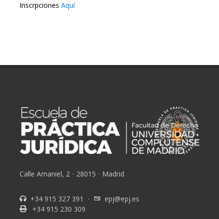
Inscrpciones
Aquí
Calle Amaniel, 2
·
28015
·
Madrid
+34 915 327 391
·
epj@epj.es
+34 915 230 309