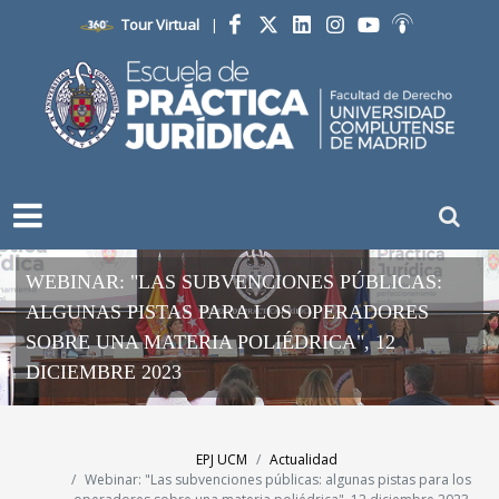
Tour Virtual
|
Facebook
Twitter
LinkedIn
Instagram
YouTube
Ivoox
WEBINAR: "LAS SUBVENCIONES PÚBLICAS:
ALGUNAS PISTAS PARA LOS OPERADORES
SOBRE UNA MATERIA POLIÉDRICA", 12
DICIEMBRE 2023
EPJ UCM
Actualidad
Webinar: "Las subvenciones públicas: algunas pistas para los