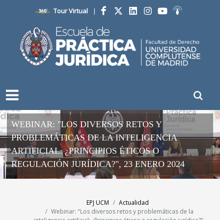
Tour Virtual
|
Facebook
Twitter
LinkedIn
Instagram
YouTube
Ivoox
WEBINAR: "LOS DIVERSOS RETOS Y
PROBLEMÁTICAS DE LA INTELIGENCIA
ARTIFICIAL: ¿PRINCIPIOS ÉTICOS O
REGULACIÓN JURÍDICA?", 23 ENERO 2024
EPJ UCM
Actualidad
Webinar: "Los diversos retos y problemáticas de la