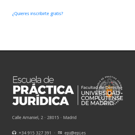
¿Quieres inscribirte gratis?
Calle Amaniel, 2
·
28015
·
Madrid
+34 915 327 391
·
epj@epj.es