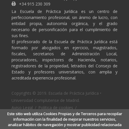
+34 915 230 309
La Escuela de Práctica Jurídica es un centro de
perfeccionamiento profesional, sin ánimo de lucro, con
entidad propia, autonomía orgánica, y el grado
necesario de personificación para el cumplimiento de
sus fines.
El profesorado de la Escuela de Práctica Jurídica está
formado por abogados en ejercicio, magistrados,
fiscales, secretarios de Administración Local,
procuradores, inspectores de Hacienda, notarios,
registradores de la propiedad, letrados del Consejo de
Estado y profesores universitarios, con amplia y
acreditada experiencia profesional.
Copyrights © 2019. Escuela de Práctica Jurídica •
Universidad Complutense de Madrid.
Aviso Legal
/
Politica de cookies
/
Este sitio web utiliza Cookies Propias y de Terceros para recopilar
Politica de privacidad
información con la finalidad de mejorar nuestros servicios,
analizar hábitos de navegación y mostrar publicidad relacionada