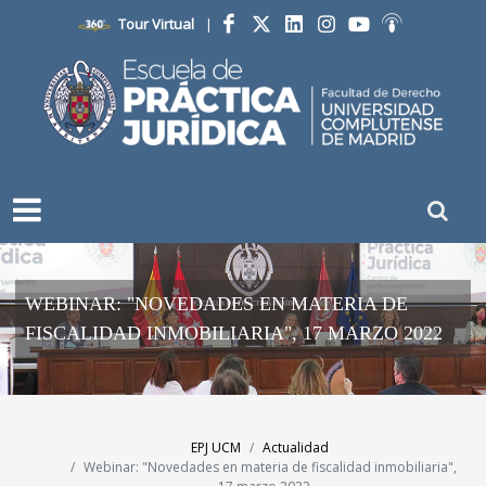
Tour Virtual
|
Facebook
Twitter
LinkedIn
Instagram
YouTube
Ivoox
WEBINAR: "NOVEDADES EN MATERIA DE
FISCALIDAD INMOBILIARIA", 17 MARZO 2022
EPJ UCM
Actualidad
Webinar: "Novedades en materia de fiscalidad inmobiliaria",