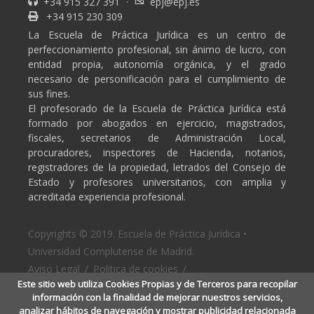
+34 915 327 391
·
epj@epj.es
+34 915 230 309
La Escuela de Práctica Jurídica es un centro de
perfeccionamiento profesional, sin ánimo de lucro, con
entidad propia, autonomía orgánica, y el grado
necesario de personificación para el cumplimiento de
sus fines.
El profesorado de la Escuela de Práctica Jurídica está
formado por abogados en ejercicio, magistrados,
fiscales, secretarios de Administración Local,
procuradores, inspectores de Hacienda, notarios,
registradores de la propiedad, letrados del Consejo de
Estado y profesores universitarios, con amplia y
acreditada experiencia profesional.
Copyrights © 2019. Escuela de Práctica Jurídica •
Universidad Complutense de Madrid.
Aviso Legal
/
Politica de cookies
/
Este sitio web utiliza Cookies Propias y de Terceros para recopilar
Politica de privacidad
información con la finalidad de mejorar nuestros servicios,
analizar hábitos de navegación y mostrar publicidad relacionada