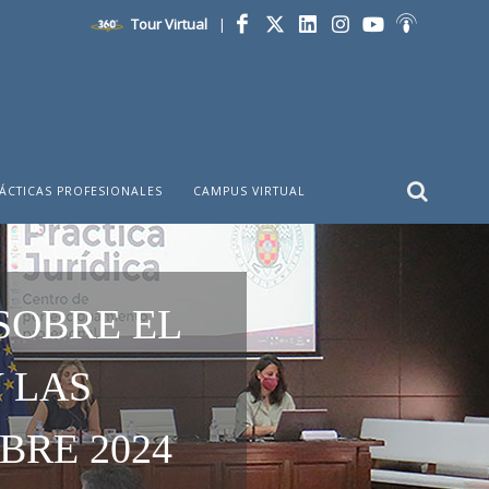
Tour Virtual
|
Facebook
Twitter
LinkedIn
Instagram
YouTube
Ivoox
ÁCTICAS PROFESIONALES
CAMPUS VIRTUAL
SOBRE EL
 LAS
BRE 2024