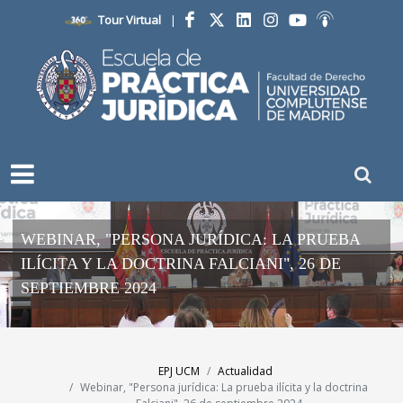
Tour Virtual
|
Facebook
Twitter
LinkedIn
Instagram
YouTube
Ivoox
WEBINAR, "PERSONA JURÍDICA: LA PRUEBA
ILÍCITA Y LA DOCTRINA FALCIANI", 26 DE
SEPTIEMBRE 2024
EPJ UCM
Actualidad
Webinar, "Persona jurídica: La prueba ilícita y la doctrina