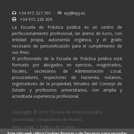
+34 915 327 391
·
epj@epj.es
+34 915 230 309
La Escuela de Práctica Jurídica es un centro de
perfeccionamiento profesional, sin ánimo de lucro, con
entidad propia, autonomía orgánica, y el grado
necesario de personificación para el cumplimiento de
sus fines.
El profesorado de la Escuela de Práctica Jurídica está
formado por abogados en ejercicio, magistrados,
fiscales, secretarios de Administración Local,
procuradores, inspectores de Hacienda, notarios,
registradores de la propiedad, letrados del Consejo de
Estado y profesores universitarios, con amplia y
acreditada experiencia profesional.
Copyrights © 2019. Escuela de Práctica Jurídica •
Universidad Complutense de Madrid.
Aviso Legal
/
Politica de cookies
/
Este sitio web utiliza Cookies Propias y de Terceros para recopilar