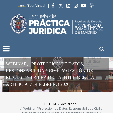
Tour Virtual
|
Facebook
Twitter
LinkedIn
Instagram
YouTube
Ivoox
WEBINAR, "PROTECCIÓN DE DATOS,
RESPONSABILIDAD CIVIL Y GESTIÓN DE
RIEGOS EN LA ERA DE LA INTELIGENCIA
ARTIFICIAL", 4 FEBRERO 2026
EPJ UCM
Actualidad
Webinar, "Protección de Datos, Responsabilidad Civil y