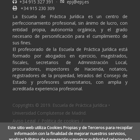
+34 915 327 391
·
epj@epj.es
+34 915 230 309
La Escuela de Práctica Jurídica es un centro de
perfeccionamiento profesional, sin ánimo de lucro, con
entidad propia, autonomía orgánica, y el grado
necesario de personificación para el cumplimiento de
sus fines.
El profesorado de la Escuela de Práctica Jurídica está
formado por abogados en ejercicio, magistrados,
fiscales, secretarios de Administración Local,
procuradores, inspectores de Hacienda, notarios,
registradores de la propiedad, letrados del Consejo de
Estado y profesores universitarios, con amplia y
acreditada experiencia profesional.
Copyrights © 2019. Escuela de Práctica Jurídica •
Universidad Complutense de Madrid.
Aviso Legal
/
Politica de cookies
/
Este sitio web utiliza Cookies Propias y de Terceros para recopilar
Politica de privacidad
información con la finalidad de mejorar nuestros servicios,
analizar hábitos de navegación y mostrar publicidad relacionada