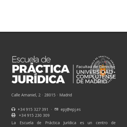
Calle Amaniel, 2
·
28015
·
Madrid
+34 915 327 391
·
epj@epj.es
+34 915 230 309
La Escuela de Práctica Jurídica es un centro de