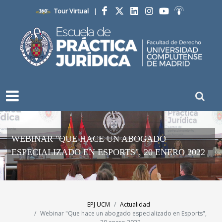
Tour Virtual
|
Facebook
Twitter
LinkedIn
Instagram
YouTube
Ivoox
WEBINAR "QUE HACE UN ABOGADO
ESPECIALIZADO EN ESPORTS", 20 ENERO 2022
EPJ UCM
Actualidad
Webinar "Que hace un abogado especializado en Esports",