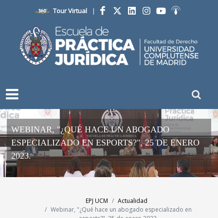
Tour Virtual
|
Facebook
Twitter
LinkedIn
Instagram
YouTube
Ivoox
WEBINAR, "¿QUÉ HACE UN ABOGADO
ESPECIALIZADO EN ESPORTS?", 25 DE ENERO
2023.
EPJ UCM
Actualidad
Webinar, "¿Qué hace un abogado especializado en