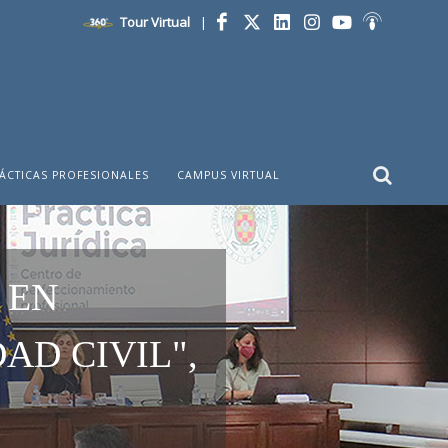
Tour Virtual
|
Facebook
Twitter
LinkedIn
Instagram
YouTube
Ivoox
ÁCTICAS PROFESIONALES
CAMPUS VIRTUAL
 EN
AD CIVIL",