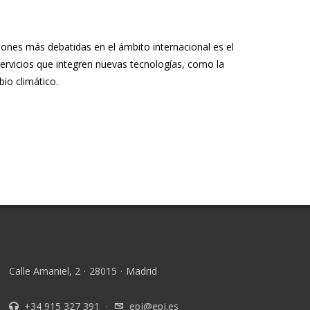
iones más debatidas en el ámbito internacional es el
ervicios que integren nuevas tecnologías, como la
bio climático.
Calle Amaniel, 2
·
28015
·
Madrid
+34 915 327 391
·
epj@epj.es