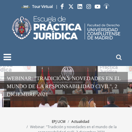
Tour Virtual
|
Facebook
Twitter
LinkedIn
Instagram
YouTube
Ivoox
WEBINAR: "TRADICIÓN Y NOVEDADES EN EL
MUNDO DE LA RESPONSABILIDAD CIVIL", 2
DICIEMBRE 2021
EPJ UCM
Actualidad
Webinar: "Tradición y novedades en el mundo de la