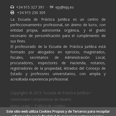
+34 915 327 391
·
epj@epj.es
+34 915 230 309
La Escuela de Práctica Jurídica es un centro de
perfeccionamiento profesional, sin ánimo de lucro, con
entidad propia, autonomía orgánica, y el grado
necesario de personificación para el cumplimiento de
sus fines.
El profesorado de la Escuela de Práctica Jurídica está
formado por abogados en ejercicio, magistrados,
fiscales, secretarios de Administración Local,
procuradores, inspectores de Hacienda, notarios,
registradores de la propiedad, letrados del Consejo de
Estado y profesores universitarios, con amplia y
acreditada experiencia profesional.
Copyrights © 2019. Escuela de Práctica Jurídica •
Universidad Complutense de Madrid.
Aviso Legal
/
Politica de cookies
/
Este sitio web utiliza Cookies Propias y de Terceros para recopilar
Politica de privacidad