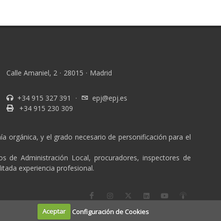
Calle Amaniel, 2
·
28015
·
Madrid
+34 915 327 391
·
epj@epj.es
+34 915 230 309
a orgánica, y el grado necesario de personificación para el
ios de Administración Local, procuradores, inspectores de
itada experiencia profesional.
Aceptar
Configuración de Cookies