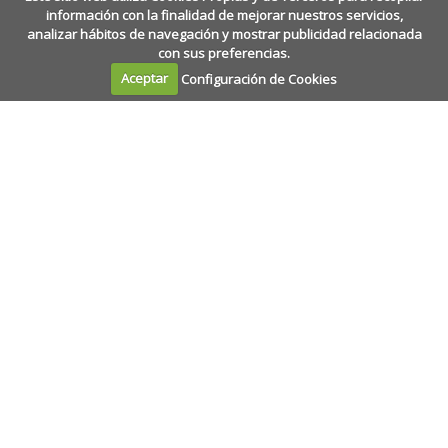
información con la finalidad de mejorar nuestros servicios,
analizar hábitos de navegación y mostrar publicidad relacionada
con sus preferencias.
Aceptar
Configuración de Cookies
Calle Amaniel, 2
·
28015
·
Madrid
+34 915 327 391
·
epj@epj.es
+34 915 230 309
La Escuela de Práctica Jurídica es un centro de
perfeccionamiento profesional, sin ánimo de lucro, con