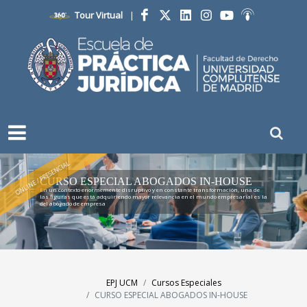
Tour Virtual
|
Facebook
Twitter
LinkedIn
Instagram
YouTube
Ivoox
ONLINE / PRESENCIAL
CURSO ESPECIAL ABOGADOS IN-HOUSE
En un contexto enormemente disruptivo y en constante transformación, una de
las figuras que está adquiriendo mayor relevancia en el mundo empresarial es la
del abogado de empresa
EPJ UCM
Cursos Especiales
CURSO ESPECIAL ABOGADOS IN-HOUSE