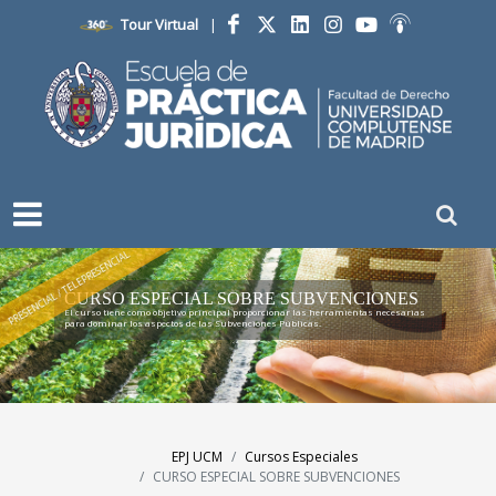
Tour Virtual
|
Facebook
Twitter
LinkedIn
Instagram
YouTube
Ivoox
PRESENCIAL / TELEPRESENCIAL
CURSO ESPECIAL SOBRE SUBVENCIONES
El curso tiene como objetivo principal proporcionar las herramientas necesarias
para dominar los aspectos de las Subvenciones Públicas.
EPJ UCM
Cursos Especiales
CURSO ESPECIAL SOBRE SUBVENCIONES