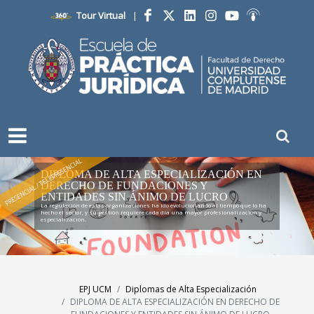
Tour Virtual
|
Facebook
Twitter
LinkedIn
Instagram
YouTube
Ivoox
PRESENCIAL / TELEPRESENCIAL
DIPLOMA DE ALTA ESPECIALIZACIÓN EN
DERECHO DE FUNDACIONES Y
ENTIDADES SIN ÁNIMO DE LUCRO
La regulación de estas organizaciones ha ido evolucionando al tiempo que lo ha
hecho el sector, y su gestión requiere cada día una mayor profesionalización y
especialización.
EPJ UCM
Diplomas de Alta Especialización
DIPLOMA DE ALTA ESPECIALIZACIÓN EN DERECHO DE