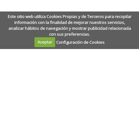
Este sitio web utiliza Cookies Propias y de Terceros para recopilar
información con la finalidad de mejorar nuestros servicios,
analizar hábitos de navegación y mostrar publicidad relacionada
con sus preferencias.
Aceptar
Configuración de Cookies
Calle Amaniel, 2
·
28015
·
Madrid
+34 915 327 391
·
epj@epj.es