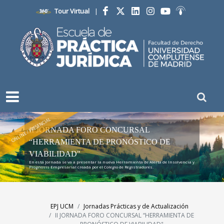
Tour Virtual
|
Facebook
Twitter
LinkedIn
Instagram
YouTube
Ivoox
ONLINE / PRESENCIAL
II JORNADA FORO CONCURSAL
“HERRAMIENTA DE PRONÓSTICO DE
VIABILIDAD"
En esta Jornada se va a presentar la nueva Herramienta de Alerta de Insolvencia y
Prognosis Empresarial creada por el Colegio de Registradores.
EPJ UCM
Jornadas Prácticas y de Actualización
II JORNADA FORO CONCURSAL “HERRAMIENTA DE