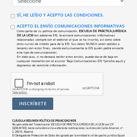
SÍ, HE LEÍDO Y ACEPTO LAS CONDICIONES.
ACEPTO EL ENVÍO COMUNICACIONES INFORMATIVAS
Como parte de su política de comunicación,
ESCUELA DE PRÁCTICA JURÍDICA
DE LA UCM
(en adelante EPJ, le enviará comunicaciones informativas
relacionadas siempre con el webinar al que se ha inscrito, así como sobre
otros cursos de interés para de la EPJ. Sus datos NUNCA serán cedidos a
terceros con estos fines, siendo exclusivamente la EPJ quién podrá enviarle
este tipo de comunicaciones.
En todo caso, si no deseara recibir estos envíos, puede darse de baja en
cualquier momento con el asunto "Baja Comunicaciones EPJ “(pinche aquí) y
dejaremos de remitirle información.
CLÁUSULA RESUMEN POLÍTICA DE PRIVACIDAD WEB
Responsable del Tratamiento: ESCUELA DE PRÁCTICA JURÍDICA DE LA UCM con CIF
Q2863018D, tiene como domicilio a efecto de notificaciones la dirección Calle Amariel, nº
2, 28015, Madrid.
El Delegado de Protección de Datos designado por la entidad es el despacho jurídico Equal