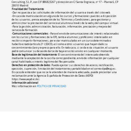
Consulting, S.L.P., con CIF B86823267 y dirección en C/ Santa Engracia, nº 17 – Planta 6, CP
28010 Madrid.
Finalidad del Tratamiento
:
-Dar respuesta a las solicitudes de información del usuario a través del sitio web.
-En caso de matriculación en alguno de los cursos y formaciones puestos a disposición
de los usuarios, previa aceptación de los Términos y Condiciones, para gestionar y
administrar la prestación del servicio al alumno a través de la web y del campus virtual.
-Para la gestión, administración, facturación, información, prestación y mejora del
servicio de formación.
-
Comunicaciones comerciales
: -Para el envío de comunicaciones de interés relacionados
con los cursos y formaciones de la EPJ, tanto a alumnos y profesores interesados en
recibir o impartir formaciones, por estar matriculados en un curso determinado o
haberlo estado (artículo 21 LSSICE), así como a otros usuarios que hayan dado su
consentimiento claro y expreso para ello. En todo caso, si se da esta situación, el usuario
podrá comunicar su deseo de darse de baja en estos envíos en cualquier momento.
Base de legitimación del tratamiento
: El consentimiento del interesado obtenido
mediante la aceptación de la casilla correspondiente, envío de información por cualquier
canal habilitado, o interés legítimo del Responsable.
Derechos en protección de datos
: Puede ejercer sus derechos de acceso, rectificación,
oposición, supresión, limitación del tratamiento y portabilidad en el correo dpo@epj.es.
En caso de entender que no se le atienden de manera adecuada, puede presentar una
reclamación ante la Agencia Española de Protección de Datos (AEPD)
https://www.aepd.es/es.
Información adicional
Más información en
POLÍTICA DE PRIVACIDAD