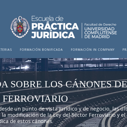
TERIAS
FORMACIÓN BONIFICADA
FORMACIÓN IN COMPANY
PR
A SOBRE LOS CÁNONES D
 FERROVIARIO
esde un punto de vista jurídico y de negocio, las úl
la modificación de la Ley del Sector Ferroviario y el
dica de estos cánones.