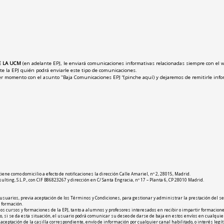
E LA UCM
(en adelante EPJ, le enviará comunicaciones informativas relacionadas siempre con el we
e la EPJ quién podrá enviarle este tipo de comunicaciones.
ier momento con el asunto "Baja Comunicaciones EPJ “(pinche aquí) y dejaremos de remitirle info
 como domicilio a efecto de notificaciones la dirección Calle Amariel, nº 2, 28015, Madrid.
lting, S.L.P., con CIF B86823267 y dirección en C/ Santa Engracia, nº 17 – Planta 6, CP 28010 Madrid.
usuarios, previa aceptación de los Términos y Condiciones, para gestionar y administrar la prestación del ser
e formación.
los cursos y formaciones de la EPJ, tanto a alumnos y profesores interesados en recibir o impartir formacione
so, si se da esta situación, el usuario podrá comunicar su deseo de darse de baja en estos envíos en cualqu
aceptación de la casilla correspondiente, envío de información por cualquier canal habilitado, o interés leg