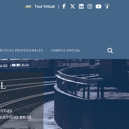
Tour Virtual
|
Facebook
Twitter
LinkedIn
Instagram
YouTube
Ivoox
ÁCTICAS PROFESIONALES
CAMPUS VIRTUAL
EL
timas
 cambio en la