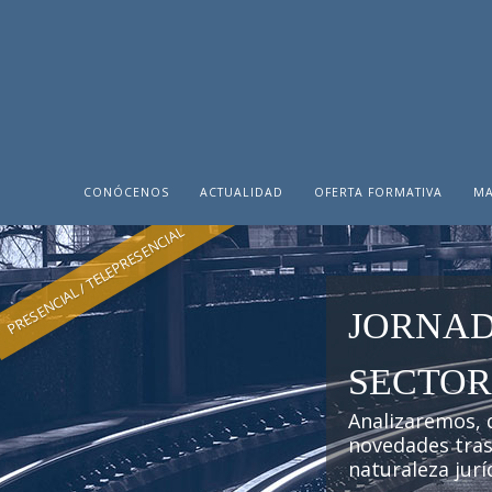
CONÓCENOS
ACTUALIDAD
OFERTA FORMATIVA
MA
PRESENCIAL / TELEPRESENCIAL
JORNAD
SECTOR
Analizaremos, d
novedades tras 
naturaleza jurí