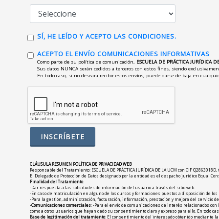
SÍ, HE LEÍDO Y ACEPTO LAS CONDICIONES.
ACEPTO EL ENVÍO COMUNICACIONES INFORMATIVAS
Como parte de su política de comunicación,
ESCUELA DE PRÁCTICA JURÍDICA D
Sus datos NUNCA serán cedidos a terceros con estos fines, siendo exclusivament
En todo caso, si no deseara recibir estos envíos, puede darse de baja en cualqu
CLÁUSULA RESUMEN POLÍTICA DE PRIVACIDAD WEB
Responsable del Tratamiento: ESCUELA DE PRÁCTICA JURÍDICA DE LA UCM con CIF Q2863018D, tiene
El Delegado de Protección de Datos designado por la entidad es el despacho jurídico Equal Consu
Finalidad del Tratamiento
:
-Dar respuesta a las solicitudes de información del usuario a través del sitio web.
-En caso de matriculación en alguno de los cursos y formaciones puestos a disposición de los 
-Para la gestión, administración, facturación, información, prestación y mejora del servicio d
-
Comunicaciones comerciales
: -Para el envío de comunicaciones de interés relacionados con 
como a otros usuarios que hayan dado su consentimiento claro y expreso para ello. En todo ca
Base de legitimación del tratamiento
: El consentimiento del interesado obtenido mediante la 