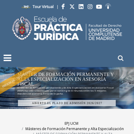
Tour Virtual
|
Facebook
Twitter
LinkedIn
Instagram
YouTube
Ivoox
PRESENCIAL / TELEPRESENCIAL
MÁSTER DE FORMACIÓN PERMANENTE Y
ALTA ESPECIALIZACIÓN EN ASESORÍA
FISCAL
El Máster de formación permanente y de Alta Especialización en Asesoría Fiscal
(MAF) ha sido seleccionado por el ranking de El Mundo entre los 5 mejores
másters en asesoría fiscal de España.
A
B
I
E
R
T
O
E
L
P
L
A
Z
O
D
E
A
D
M
I
S
I
Ó
N
2
0
2
6
/
2
0
2
7
EPJ UCM
Másteres de Formación Permanente y Alta Especialización