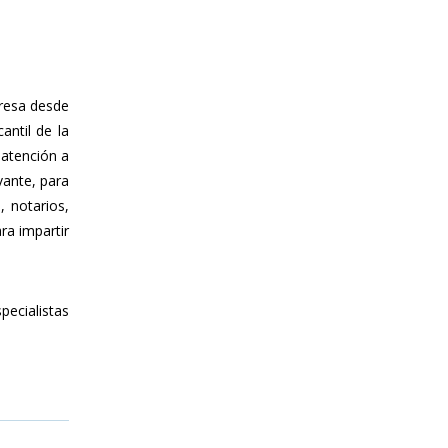
presa desde
antil de la
atención a
vante, para
, notarios,
ra impartir
pecialistas