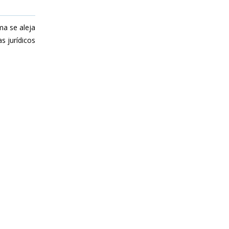
ma se aleja
s jurídicos
.