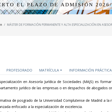
E
R
T
O
E
L
P
L
A
Z
O
D
E
A
D
M
I
S
I
Ó
N
2
0
2
6
ón
MÁSTER DE FORMACIÓN PERMANENTE Y ALTA ESPECIALIZACIÓN EN ASESOR
PROFESORADO
MATRÍCULA
INFORMACIÓN PRÁCTICA
specialización en Asesoría Jurídica de Sociedades (MAJS) es forma
departamento jurídico de las empresas o en despachos de abogados o
rmativa de posgrado de la Universidad Complutense de Madrid a la r
nzada enfocado a la especialización de excelencia.