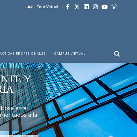
Tour Virtual
|
Facebook
Twitter
LinkedIn
Instagram
YouTube
Ivoox
ÁCTICAS PROFESIONALES
CAMPUS VIRTUAL
NTE Y
RÍA
itosa en el
rientados a la