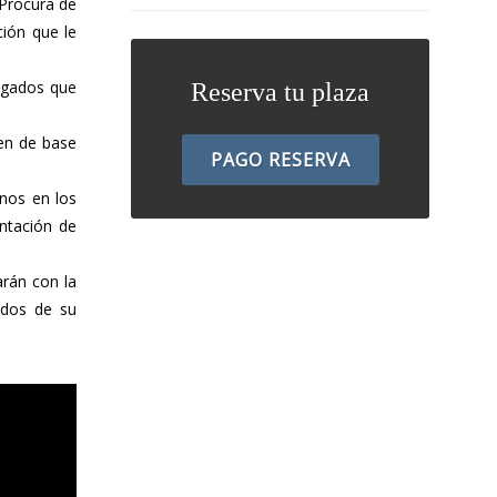
 Procura de
ción que le
bogados que
Reserva tu plaza
ven de base
PAGO RESERVA
mnos en los
entación de
arán con la
ondos de su