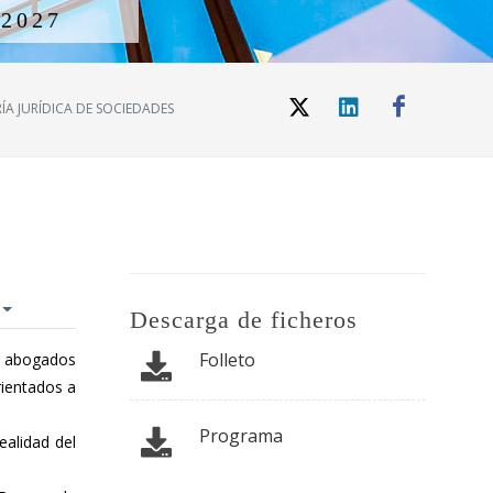
/
2
0
2
7
ÍA JURÍDICA DE SOCIEDADES
Descarga de ficheros
Folleto
r abogados
rientados a
Programa
ealidad del