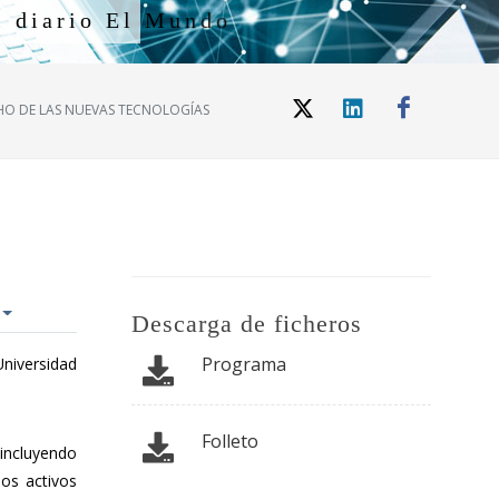
l
d
i
a
r
i
o
E
l
M
u
n
d
o
HO DE LAS NUEVAS TECNOLOGÍAS
Descarga de ficheros
Programa
Universidad
Folleto
 incluyendo
los activos