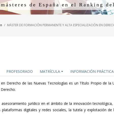
m
á
s
t
e
r
e
s
d
e
E
s
p
a
ñ
a
e
n
e
l
R
a
n
k
i
n
g
d
e
ón
MÁSTER DE FORMACIÓN PERMANENTE Y ALTA ESPECIALIZACIÓN EN DEREC
PROFESORADO
MATRÍCULA
INFORMACIÓN PRÁCTICA
 en Derecho de las Nuevas Tecnologías es un Título Propio de la 
 Derecho.
 asesoramiento jurídico en el ámbito de la innovación tecnológica,
lataformas digitales y redes sociales, la tutela y explotación de 