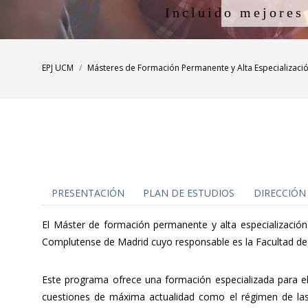
I
n
c
l
u
i
d
o
m
e
j
o
r
e
s
EPJ UCM
Másteres de Formación Permanente y Alta Especializaci
PRESENTACIÓN
PLAN DE ESTUDIOS
DIRECCIÓN
El Máster de formación permanente y alta especialización
Complutense de Madrid cuyo responsable es la Facultad de
Este programa ofrece una formación especializada para el
cuestiones de máxima actualidad como el régimen de las p