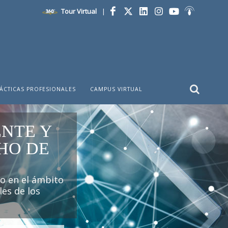
Tour Virtual
|
Facebook
Twitter
LinkedIn
Instagram
YouTube
Ivoox
ÁCTICAS PROFESIONALES
CAMPUS VIRTUAL
NTE Y
HO DE
co en el ámbito
les de los