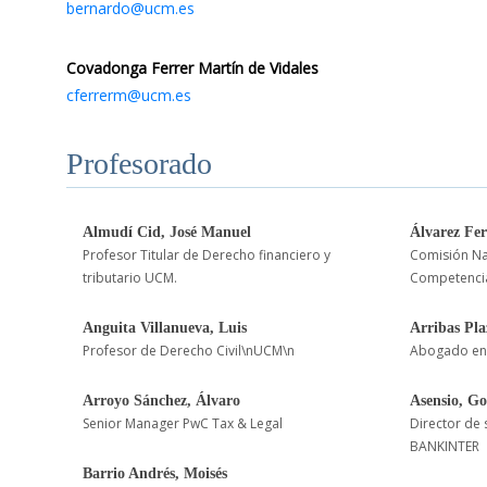
bernardo@ucm.es
Covadonga Ferrer Martín de Vidales
cferrerm@ucm.es
Profesorado
Almudí Cid, José Manuel
Álvarez Fer
Profesor Titular de Derecho financiero y
Comisión Na
tributario UCM.
Competenci
Anguita Villanueva, Luis
Arribas Pla
Profesor de Derecho Civil\nUCM\n
Abogado en
Arroyo Sánchez, Álvaro
Asensio, G
Senior Manager PwC Tax & Legal
Director de 
BANKINTER
Barrio Andrés, Moisés