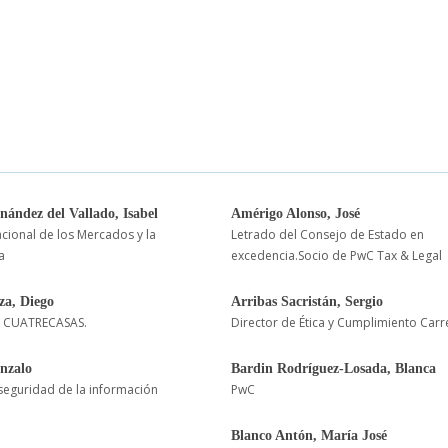
nández del Vallado, Isabel
Amérigo Alonso, José
cional de los Mercados y la
Letrado del Consejo de Estado en
a
excedencia.Socio de PwC Tax & Legal
za, Diego
Arribas Sacristán, Sergio
 CUATRECASAS.
Director de Ética y Cumplimiento Carr
onzalo
Bardin Rodríguez-Losada, Blanca
seguridad de la información
PwC
Blanco Antón, María José