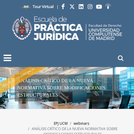
Tour Virtual
|
Facebook
Twitter
LinkedIn
Instagram
YouTube
Ivoox
PRESENCIAL / TELEPRESENCIAL
ANÁLISIS CRÍTICO DE LA NUEVA
NORMATIVA SOBRE MODIFICACIONES
ESTRUCTURALES
EPJ UCM
webinars
ANÁLISIS CRÍTICO DE LA NUEVA NORMATIVA SOBRE