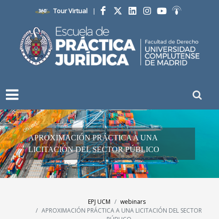
Tour Virtual
|
Facebook
Twitter
LinkedIn
Instagram
YouTube
Ivoox
ONLINE
APROXIMACIÓN PRÁCTICA A UNA
LICITACIÓN DEL SECTOR PÚBLICO
EPJ UCM
webinars
APROXIMACIÓN PRÁCTICA A UNA LICITACIÓN DEL SECTOR