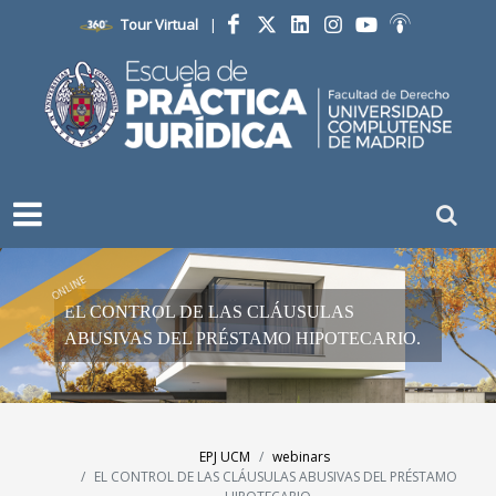
Tour Virtual
|
Facebook
Twitter
LinkedIn
Instagram
YouTube
Ivoox
ONLINE
EL CONTROL DE LAS CLÁUSULAS
ABUSIVAS DEL PRÉSTAMO HIPOTECARIO.
EPJ UCM
webinars
EL CONTROL DE LAS CLÁUSULAS ABUSIVAS DEL PRÉSTAMO