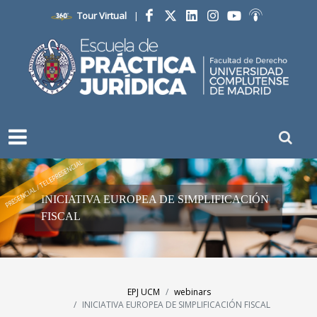
Tour Virtual
|
Facebook
Twitter
LinkedIn
Instagram
YouTube
Ivoox
PRESENCIAL / TELEPRESENCIAL
INICIATIVA EUROPEA DE SIMPLIFICACIÓN
FISCAL
EPJ UCM
webinars
INICIATIVA EUROPEA DE SIMPLIFICACIÓN FISCAL