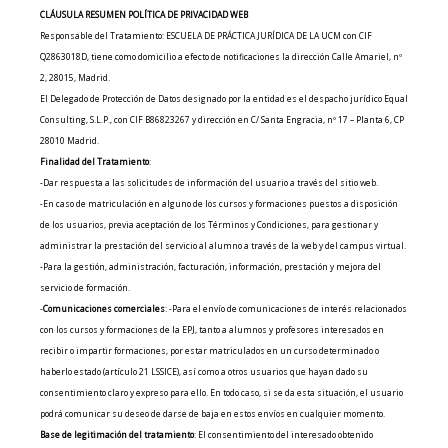
CLÁUSULA RESUMEN POLÍTICA DE PRIVACIDAD WEB
Responsable del Tratamiento: ESCUELA DE PRÁCTICA JURÍDICA DE LA UCM con CIF
Q2863018D, tiene como domicilio a efecto de notificaciones la dirección Calle Amariel, nº
2, 28015, Madrid.
El Delegado de Protección de Datos designado por la entidad es el despacho jurídico Equal
Consulting, S.L.P., con CIF B86823267 y dirección en C/ Santa Engracia, nº 17 – Planta 6, CP
28010 Madrid.
Finalidad del Tratamiento
:
-Dar respuesta a las solicitudes de información del usuario a través del sitio web.
-En caso de matriculación en alguno de los cursos y formaciones puestos a disposición
de los usuarios, previa aceptación de los Términos y Condiciones, para gestionar y
administrar la prestación del servicio al alumno a través de la web y del campus virtual.
-Para la gestión, administración, facturación, información, prestación y mejora del
servicio de formación.
-
Comunicaciones comerciales
: -Para el envío de comunicaciones de interés relacionados
con los cursos y formaciones de la EPJ, tanto a alumnos y profesores interesados en
recibir o impartir formaciones, por estar matriculados en un curso determinado o
haberlo estado (artículo 21 LSSICE), así como a otros usuarios que hayan dado su
consentimiento claro y expreso para ello. En todo caso, si se da esta situación, el usuario
podrá comunicar su deseo de darse de baja en estos envíos en cualquier momento.
Base de legitimación del tratamiento
: El consentimiento del interesado obtenido