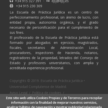
+34 915 327 391
·
epj@epj.es
+34 915 230 309
La Escuela de Práctica Jurídica es un centro de
perfeccionamiento profesional, sin ánimo de lucro, con
entidad propia, autonomía orgánica, y el grado
necesario de personificación para el cumplimiento de
sus fines.
El profesorado de la Escuela de Práctica Jurídica está
formado por abogados en ejercicio, magistrados,
fiscales, secretarios de Administración Local,
procuradores, inspectores de Hacienda, notarios,
registradores de la propiedad, letrados del Consejo de
Estado y profesores universitarios, con amplia y
acreditada experiencia profesional.
Copyrights © 2019. Escuela de Práctica Jurídica •
Universidad Complutense de Madrid.
Aviso Legal
/
Politica de cookies
/
Este sitio web utiliza Cookies Propias y de Terceros para recopilar
Politica de privacidad
información con la finalidad de mejorar nuestros servicios,
analizar hábitos de navegación y mostrar publicidad relacionada