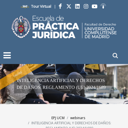
Tour Virtual
|
Facebook
Twitter
LinkedIn
Instagram
YouTube
Ivoox
ONLINE
INTELIGENCIA ARTIFICIAL Y DERECHOS
DE DAÑOS: REGLAMENTO (UE) 2024/1689
EPJ UCM
webinars
INTELIGENCIA ARTIFICIAL Y DERECHOS DE DAÑOS: