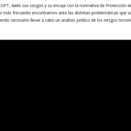
PT, dado sus sesgos y su encaje con la normativa de Protección de Da
s más frecuente encontrarnos ante las distintas problemáticas que su
 siendo necesario llevar a cabo un análisis jurídico de los riesgos tec