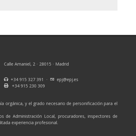
Calle Amaniel, 2
·
28015
·
Madrid
+34 915 327 391
·
epj@epj.es
+34 915 230 309
a orgánica, y el grado necesario de personificación para el
ios de Administración Local, procuradores, inspectores de
itada experiencia profesional.