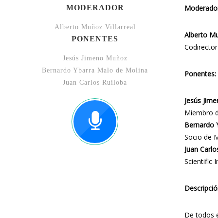
MODERADOR
Moderador
Alberto Muñoz Villarreal
Alberto Mu
PONENTES
Codirector
Jesús Jimeno Muñoz
Bernardo Ybarra Malo de Molina
Ponentes:
Juan Carlos Ruiloba
Jesús Jim
Miembro d
Bernardo 
Socio de 
Juan Carlo
Scientific 
Descripció
De todos e