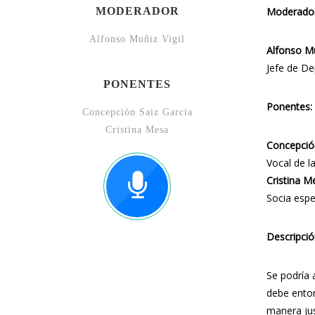
MODERADOR
Moderador
Alfonso Muñiz Vigil
Alfonso Mu
Jefe de De
PONENTES
Ponentes:
Concepción Saiz García
Cristina Mesa
Concepción
Vocal de l
Cristina M
Socia espe
Descripció
Se podría 
debe enton
manera jus