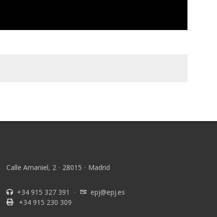
Calle Amaniel, 2
·
28015
·
Madrid
+34 915 327 391
·
epj@epj.es
+34 915 230 309