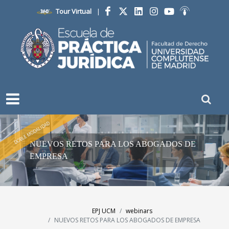
Tour Virtual
|
Facebook
Twitter
LinkedIn
Instagram
YouTube
Ivoox
DOBLE MODALIDAD
NUEVOS RETOS PARA LOS ABOGADOS DE
EMPRESA
EPJ UCM
webinars
NUEVOS RETOS PARA LOS ABOGADOS DE EMPRESA