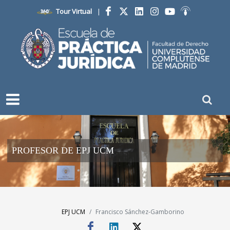
Tour Virtual
|
Facebook
Twitter
LinkedIn
Instagram
YouTube
Ivoox
PROFESOR DE EPJ UCM
EPJ UCM
Francisco Sánchez-Gamborino