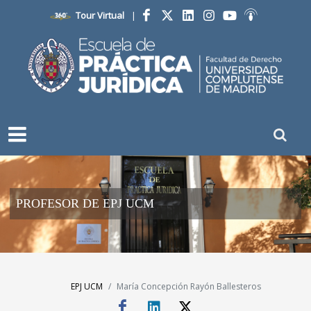
Tour Virtual
|
Facebook
Twitter
LinkedIn
Instagram
YouTube
Ivoox
PROFESOR DE EPJ UCM
EPJ UCM
María Concepción Rayón Ballesteros