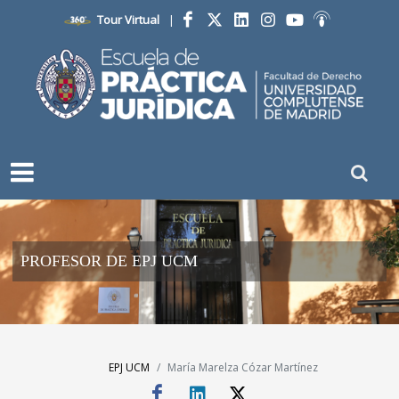
Tour Virtual
|
Facebook
Twitter
LinkedIn
Instagram
YouTube
Ivoox
PROFESOR DE EPJ UCM
EPJ UCM
María Marelza Cózar Martínez