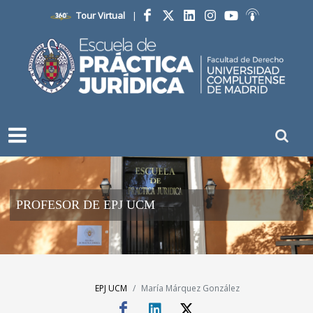
Tour Virtual
|
Facebook
Twitter
LinkedIn
Instagram
YouTube
Ivoox
PROFESOR DE EPJ UCM
EPJ UCM
María Márquez González