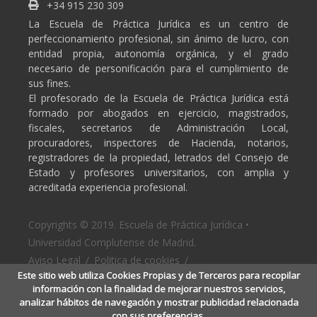
+34 915 230 309
La Escuela de Práctica Jurídica es un centro de
perfeccionamiento profesional, sin ánimo de lucro, con
entidad propia, autonomía orgánica, y el grado
necesario de personificación para el cumplimiento de
sus fines.
El profesorado de la Escuela de Práctica Jurídica está
formado por abogados en ejercicio, magistrados,
fiscales, secretarios de Administración Local,
procuradores, inspectores de Hacienda, notarios,
registradores de la propiedad, letrados del Consejo de
Estado y profesores universitarios, con amplia y
acreditada experiencia profesional.
Copyrights © 2019. Escuela de Práctica Jurídica •
Universidad Complutense de Madrid.
Aviso Legal
/
Politica de cookies
/
Este sitio web utiliza Cookies Propias y de Terceros para recopilar
Politica de privacidad
información con la finalidad de mejorar nuestros servicios,
analizar hábitos de navegación y mostrar publicidad relacionada
con sus preferencias.