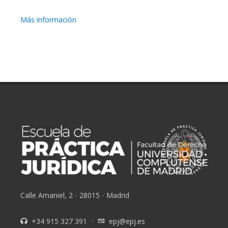
Más información
Calle Amaniel, 2
·
28015
·
Madrid
+34 915 327 391
·
epj@epj.es