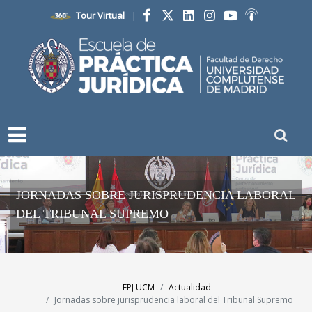
Tour Virtual
|
Facebook
Twitter
LinkedIn
Instagram
YouTube
Ivoox
JORNADAS SOBRE JURISPRUDENCIA LABORAL
DEL TRIBUNAL SUPREMO
EPJ UCM
Actualidad
Jornadas sobre jurisprudencia laboral del Tribunal Supremo