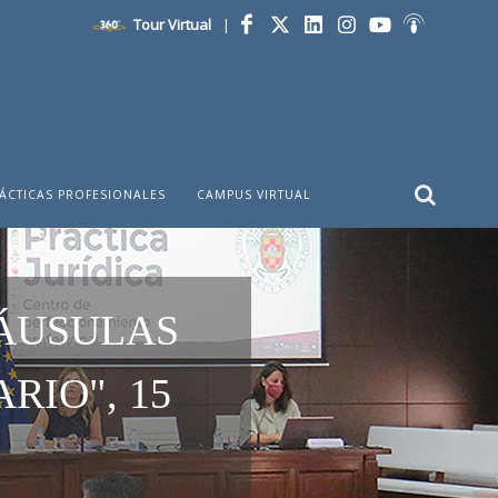
Tour Virtual
|
Facebook
Twitter
LinkedIn
Instagram
YouTube
Ivoox
ÁCTICAS PROFESIONALES
CAMPUS VIRTUAL
LÁUSULAS
RIO", 15