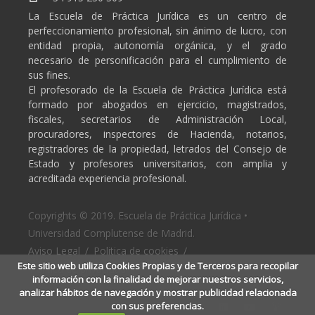
La Escuela de Práctica Jurídica es un centro de
perfeccionamiento profesional, sin ánimo de lucro, con
entidad propia, autonomía orgánica, y el grado
necesario de personificación para el cumplimiento de
sus fines.
El profesorado de la Escuela de Práctica Jurídica está
formado por abogados en ejercicio, magistrados,
fiscales, secretarios de Administración Local,
procuradores, inspectores de Hacienda, notarios,
registradores de la propiedad, letrados del Consejo de
Estado y profesores universitarios, con amplia y
acreditada experiencia profesional.
Copyrights © 2019. Escuela de Práctica Jurídica •
Universidad Complutense de Madrid.
Aviso Legal
/
Politica de cookies
/
Este sitio web utiliza Cookies Propias y de Terceros para recopilar
Politica de privacidad
información con la finalidad de mejorar nuestros servicios,
analizar hábitos de navegación y mostrar publicidad relacionada
con sus preferencias.