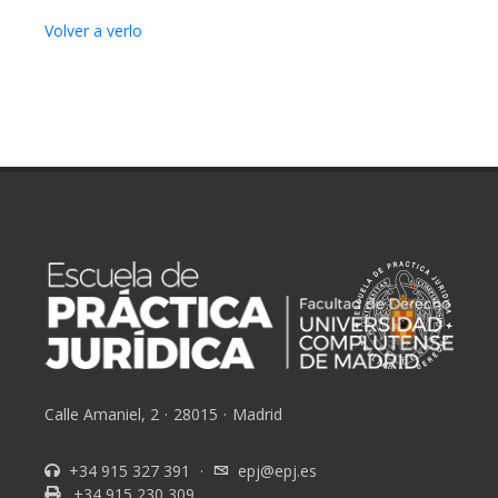
Volver a verlo
Calle Amaniel, 2
·
28015
·
Madrid
+34 915 327 391
·
epj@epj.es
+34 915 230 309