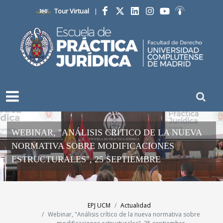
Tour Virtual
|
Facebook
Twitter
LinkedIn
Instagram
YouTube
Ivoox
WEBINAR, "ANÁLISIS CRÍTICO DE LA NUEVA
NORMATIVA SOBRE MODIFICACIONES
ESTRUCTURALES", 25 SEPTIEMBRE
EPJ UCM
Actualidad
Webinar, "Análisis crítico de la nueva normativa sobre