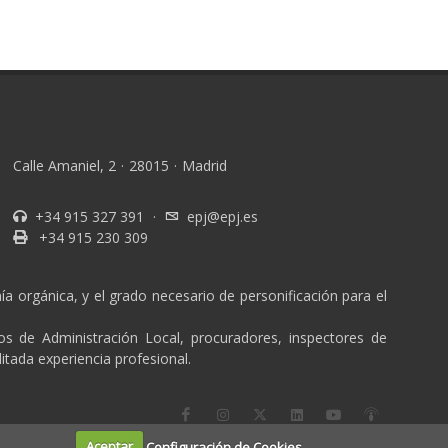
Calle Amaniel, 2
·
28015
·
Madrid
+34 915 327 391
·
epj@epj.es
+34 915 230 309
a orgánica, y el grado necesario de personificación para el
ios de Administración Local, procuradores, inspectores de
itada experiencia profesional.
Aceptar
Configuración de Cookies