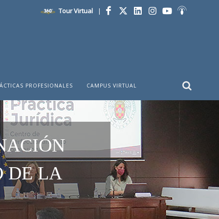
Tour Virtual
|
Facebook
Twitter
LinkedIn
Instagram
YouTube
Ivoox
ÁCTICAS PROFESIONALES
CAMPUS VIRTUAL
NACIÓN
 DE LA